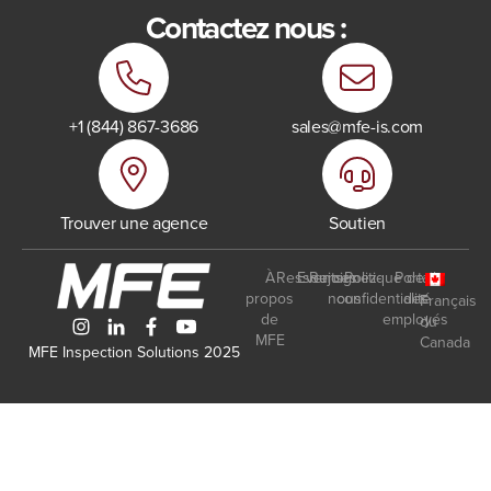
Contactez nous :
+1 (844) 867-3686
sales@mfe-is.com
Trouver une agence
Soutien
À
Ressources
Events
Rejoignez-
Politique de
Portail
propos
nous
confidentialité
des
Français
de
employés
du
MFE
Canada
MFE Inspection Solutions 2025