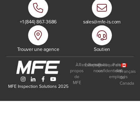
+1 (844) 867-3686
sales@mfe-is.com
Trouver une agence
Soutien
À
Ressources
Events
Rejoignez-
Politique de
Portail
propos
nous
confidentialité
des
Français
de
employés
du
MFE
Canada
MFE Inspection Solutions 2025