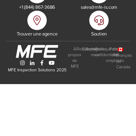
+1 (844) 867-3686
sales@mfe-is.com
Trouver une agence
Soutien
À
Ressources
Events
Rejoignez-
Politique de
Portail
propos
nous
confidentialité
des
Français
de
employés
du
MFE
Canada
MFE Inspection Solutions 2025