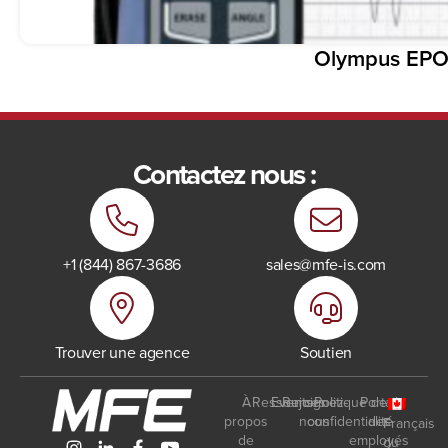
Olympus EP
Contactez nous :
+1 (844) 867-3686
sales@mfe-is.com
Trouver une agence
Soutien
À
Ressources
Events
Rejoignez-
Politique de
Portail
propos
nous
confidentialité
des
Français
de
employés
du