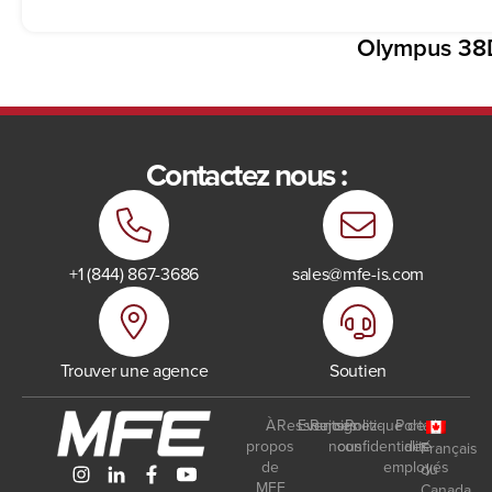
Olympus 38
Contactez nous :
+1 (844) 867-3686
sales@mfe-is.com
Trouver une agence
Soutien
À
Ressources
Events
Rejoignez-
Politique de
Portail
propos
nous
confidentialité
des
Français
de
employés
du
MFE
Canada