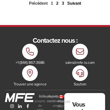
Précédent
1
2
3
Suivant
Contactez nous :
+1 (844) 867-3686
sales@mfe-is.com
Trouver une agence
Soutien
Ressources
À
Events
Rejoignez-
Politique de
Portail
propos
confidentialité
nous
des
Français
Vous
de
employés
du