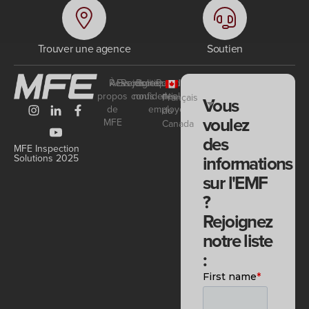
Trouver une agence
Soutien
Ressources
À
Events
Rejoignez-
Politique de
Portail
propos
confidentialité
nous
des
Français
Vous
de
employés
du
voulez
MFE
Canada
des
MFE Inspection
informations
Solutions 2025
sur l'EMF
?
Rejoignez
notre liste
: