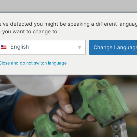
ices
've detected you might be speaking a different langua
 you want to change to:
English
Change Languag
Close and do not switch language