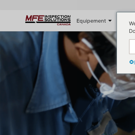
Equipement
Serv
We
Do