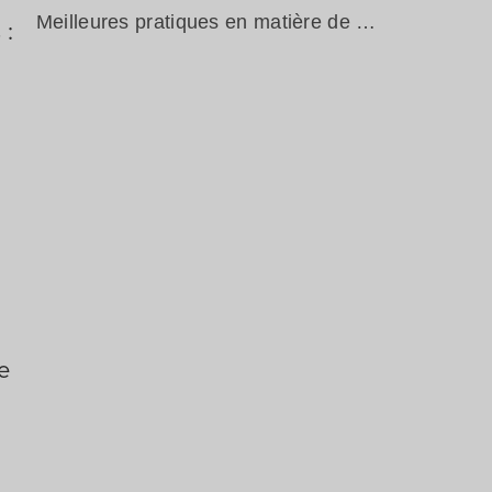
Meilleures pratiques en matière de contrôle par magnétoscopie
 :
e