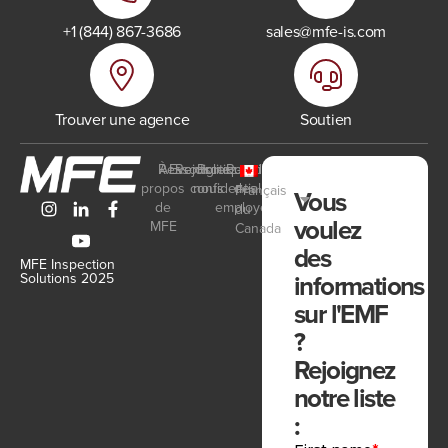
+1 (844) 867-3686
sales@mfe-is.com
Trouver une agence
Soutien
Ressources
À
Events
Rejoignez-
Politique de
Portail
propos
confidentialité
nous
des
Français
Vous
de
employés
du
voulez
MFE
Canada
des
MFE Inspection
informations
Solutions 2025
sur l'EMF
?
Rejoignez
notre liste
: