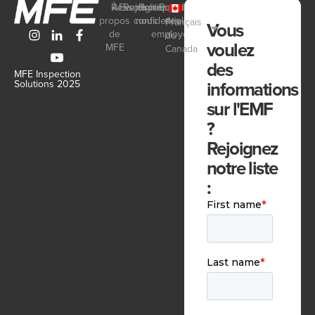
Ressources
À
Events
Rejoignez-
Politique de
Portail
propos
confidentialité
nous
des
Français
Vous
de
employés
du
voulez
MFE
Canada
des
MFE Inspection
informations
Solutions 2025
sur l'EMF
?
Rejoignez
notre liste
: