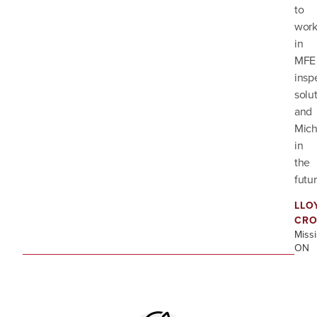
to
work
in
MFE
insp
solu
and
Mich
in
the
futur
LLO
CRO
Miss
ON