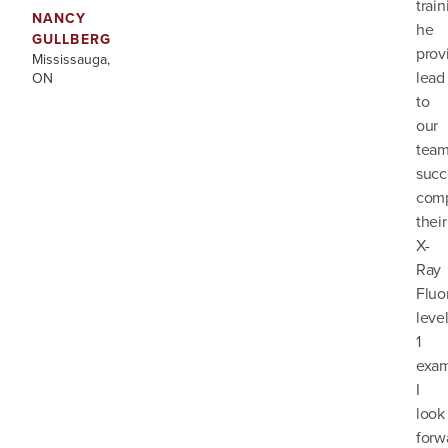
train
NANCY
he
GULLBERG
prov
Mississauga,
lead
ON
to
our
tea
succ
comp
their
X-
Ray
Fluo
leve
1
exam
I
look
forw