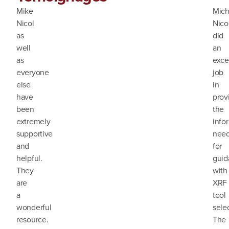
Mike
Mich
Nicol
Nicol
as
did
well
an
as
exce
everyone
job
else
in
have
prov
been
the
extremely
info
supportive
nee
and
for
helpful.
guid
They
with
are
XRF
a
tool
wonderful
sele
resource.
The