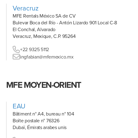
Veracruz
MFE Rentals México SA de CV
Bulevar Boca del Río - Antón Lizardo 901 Local C-8
El Conchal, Alvarado
Veracruz, Mexique, C.P. 95264
+22 9325 5112
ingfabian@mfemexico.mx
MFE MOYEN-ORIENT
EAU
Bâtiment n° A4, bureau n° 104
Boîte postale n° 76326
Dubaï, Émirats arabes unis