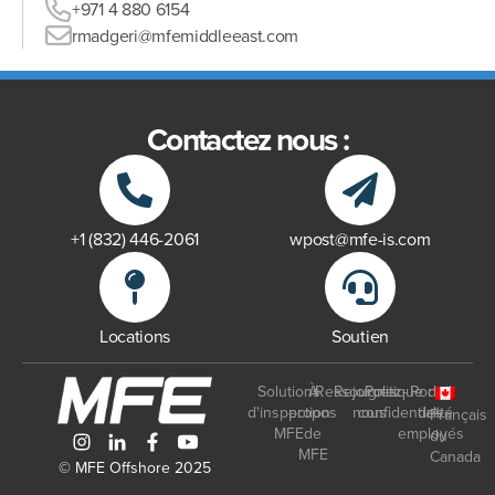
+971 4 880 6154
rmadgeri@mfemiddleeast.com
Contactez nous :
+1 (832) 446-2061
wpost@mfe-is.com
Locations
Soutien
Solutions
À
Ressources
Rejoignez-
Politique de
Portail
d'inspection
propos
nous
confidentialité
des
Français
MFE
de
employés
du
MFE
Canada
© MFE Offshore 2025