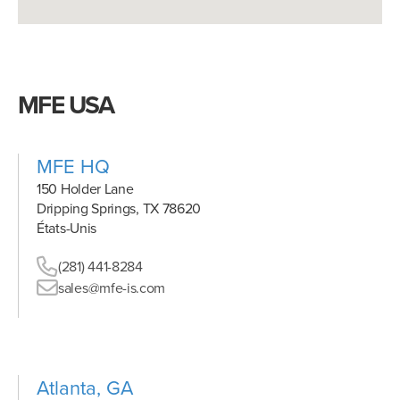
MFE USA
MFE HQ
150 Holder Lane
Dripping Springs, TX 78620
États-Unis
(281) 441-8284
sales@mfe-is.com
Atlanta, GA