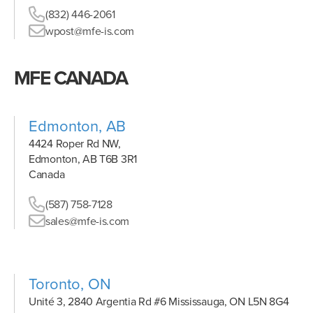
(832) 446-2061
wpost@mfe-is.com
MFE CANADA
Edmonton, AB
4424 Roper Rd NW,
Edmonton, AB T6B 3R1
Canada
(587) 758-7128
sales@mfe-is.com
Toronto, ON
Unité 3, 2840 Argentia Rd #6 Mississauga, ON L5N 8G4